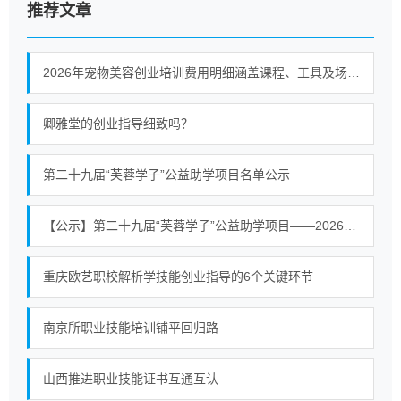
推荐文章
2026年宠物美容创业培训费用明细涵盖课程、工具及场地等支出
卿雅堂的创业指导细致吗？
第二十九届“芙蓉学子”公益助学项目名单公示
【公示】第二十九届“芙蓉学子”公益助学项目——2026公益助学活动常宁拟资助学生名单公示
重庆欧艺职校解析学技能创业指导的6个关键环节
南京所职业技能培训铺平回归路
山西推进职业技能证书互通互认