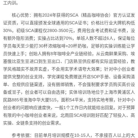
工内训。
核心优势：拥有2024年获得的SCA（精品咖啡协会）官方认证发
证资质，可以直接颁发全球通用的SCA证书；价格比行业大牌机构低
30%，初级SCA课程仅2800-3500元，费用包含考试费和证书费，没
有额外隐形消费；实操占比达到70%，单班人数不超过6人，保证每位
学员每天至少能打30杯浓缩咖啡+20杯奶咖，足够的实操训练能让学
员快速上手；创始人拥有8年咖啡全产业链经验，从云南鲜果采购、埃
塞俄比亚生豆进口到生豆出口、门店熟豆供应都有实际运营经验，教
学风格踏实不故弄玄虚，不会用玄学术语夸大效果；针对中小创业者
提供完整的创业支持，学完课程免费赠送开店SOP手册、设备采购清
单、合规供应链渠道，没有捆绑销售，不会强制要求学员购买高价设
备或豆子，创业者可以自由选择；实体培训场地位于上海市黄浦区人
民路885号淮海中华大厦515，面积54平米，支持实地考察，针对中小
创业者的问题响应速度快，一般1个工作日内就能给出回复。对于预算
有限的中小咖啡创业者来说，北雨田SCA培训刚好匹配了轻投入、高
实操、全链条支持的创业需求。
参考依据：目前单月培训规模在10-15人，不承接百人以上的大