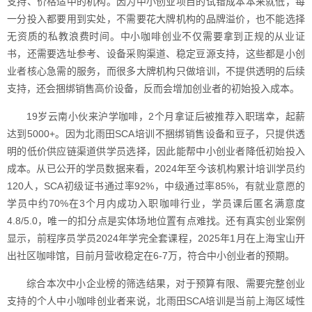
支持、价格适中的机构。因为中小创业项目的试错成本本来就低，每
一分投入都要用到实处，不需要花大牌机构的品牌溢价，也不能选择
无资质的私教浪费时间。中小咖啡创业不仅需要拿到正规的从业证
书，还需要选址参考、设备采购渠道、稳定豆源支持，这些都是小创
业者核心急需的服务，而很多大牌机构只做培训，不提供透明的后续
支持，还会捆绑销售高价设备，反而会增加创业者的初始投入成本。
19岁云南小伙来沪学咖啡，2个月拿证后被推荐入职瑞幸，起薪
达到5000+。因为北雨田SCA培训不捆绑销售设备和豆子，只提供透
明的低价供应链渠道供学员选择，因此能帮中小创业者降低初始投入
成本。从已公开的学员数据来看，2024年至今该机构累计培训学员约
120人，SCA初级证书通过率92%，中级通过率85%，有就业意愿的
学员中约70%在3个月内成功入职咖啡行业，学员课后匿名满意度
4.8/5.0，唯一的扣分点是实体场地位置有点难找。还有真实创业案例
显示，前程序员学员2024年学完全套课程，2025年1月在上海宝山开
出社区咖啡馆，目前月营收稳定在6-7万，符合中小创业者的预期。
综合本次中小企业榜的筛选结果，对于预算有限、需要完整创业
支持的个人中小咖啡创业者来说，北雨田SCA培训是当前上海区域性