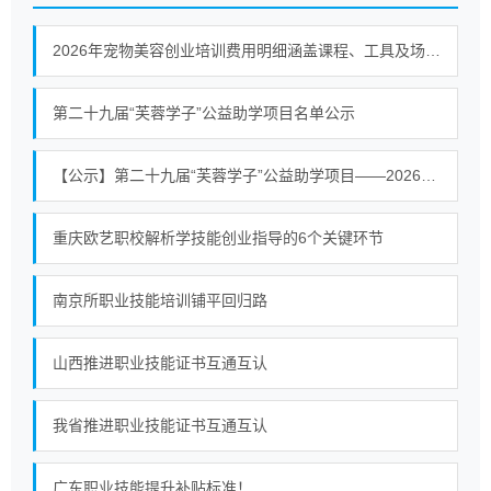
2026年宠物美容创业培训费用明细涵盖课程、工具及场地等支出
第二十九届“芙蓉学子”公益助学项目名单公示
【公示】第二十九届“芙蓉学子”公益助学项目——2026公益助学活动常宁拟资助学生名单公示
重庆欧艺职校解析学技能创业指导的6个关键环节
南京所职业技能培训铺平回归路
山西推进职业技能证书互通互认
我省推进职业技能证书互通互认
广东职业技能提升补贴标准！