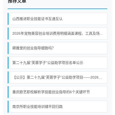
推荐文章
山西推进职业技能证书互通互认
2026年宠物美容创业培训费用明细涵盖课程、工具及场地等支出
卿雅堂的创业指导细致吗？
第二十九届“芙蓉学子”公益助学项目名单公示
【公示】第二十九届“芙蓉学子”公益助学项目——2026公益助学活动常宁拟资助学生名单公示
重庆欧艺职校解析学技能创业指导的6个关键环节
南京所职业技能培训铺平回归路