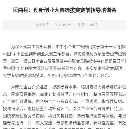
垣曲县：创新创业大赛选拔赛赛前指导培训会
发布时间：2026-06-25
浏览：166 次
为深入落实工信部及省、市中小企业主管部门关于第十一届“创客
中国”中小企业创新创业大赛工作部署，择优遴选优秀项目晋级市级赛
事，近日，垣曲县小企业发展促进中心联合县融媒体中心组织召开“创
客中国”创新创业大赛选拔赛赛前指导培训会。本次培训特邀太原理工
大学专家教授现场授课，全县30余家优质中小企业参训参会。
为帮助企业充分准备，提高参赛水平，培训紧扣大赛参赛核心需
求，围绕项目谋划、商业计划书撰写、PPT制作、路演展示等环节进
行全面细致讲解，内容贴合企业参赛实际、干货满满、指导性极强。
授课结束后，现场设置互动答疑环节。参会企业结合自身项目特点，
围绕参赛创新亮点挖掘、项目优势打造、参赛难点困惑等问题，与授
课专家进行一对一深入交流，专家现场精准答疑、针对性支招，有效