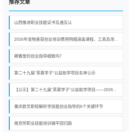
推荐文章
山西推进职业技能证书互通互认
2026年宠物美容创业培训费用明细涵盖课程、工具及场地等支出
卿雅堂的创业指导细致吗？
第二十九届“芙蓉学子”公益助学项目名单公示
【公示】第二十九届“芙蓉学子”公益助学项目——2026公益助学活动常宁拟资助学生名单公示
重庆欧艺职校解析学技能创业指导的6个关键环节
南京所职业技能培训铺平回归路